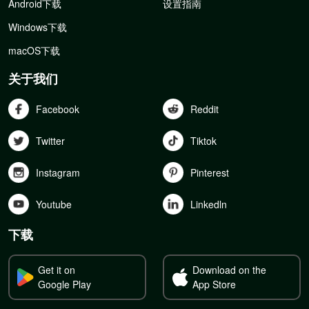
Android下载
设置指南
Windows下载
macOS下载
关于我们
Facebook
Reddit
Twitter
Tiktok
Instagram
Pinterest
Youtube
Linkedln
下载
Get it on
Download on the
Google Play
App Store