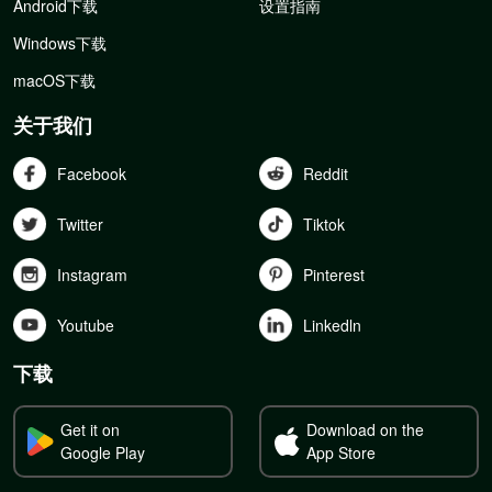
Android下载
设置指南
Windows下载
macOS下载
关于我们
Facebook
Reddit
Twitter
Tiktok
Instagram
Pinterest
Youtube
Linkedln
下载
Get it on
Download on the
Google Play
App Store