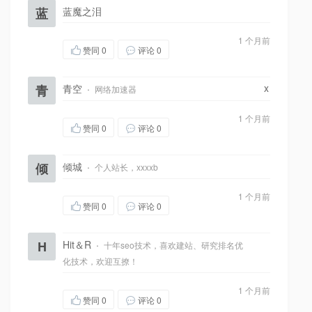
蓝
蓝魔之泪
1 个月前
赞同
0
评论 0
x
青
青空
·
网络加速器
1 个月前
赞同
0
评论 0
倾
倾城
·
个人站长，xxxxb
1 个月前
赞同
0
评论 0
H
Hit＆R
·
十年seo技术，喜欢建站、研究排名优
化技术，欢迎互撩！
1 个月前
赞同
0
评论 0