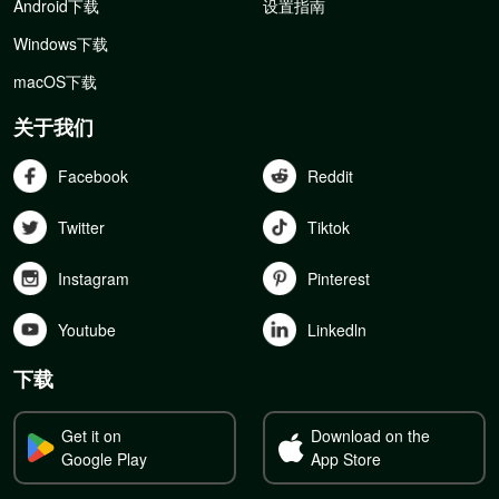
Android下载
设置指南
Windows下载
macOS下载
关于我们
Facebook
Reddit
Twitter
Tiktok
Instagram
Pinterest
Youtube
Linkedln
下载
Get it on
Download on the
Google Play
App Store