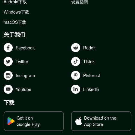
Android下载
设置指南
Windows下载
macOS下载
关于我们
Facebook
Reddit
Twitter
Tiktok
Instagram
Pinterest
Youtube
Linkedln
下载
Get it on
Download on the
Google Play
App Store