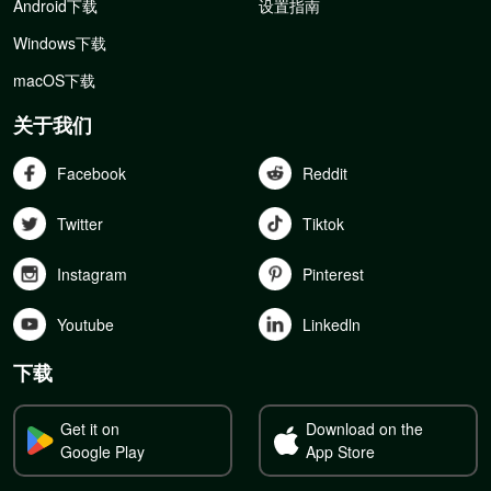
Android下载
设置指南
Windows下载
macOS下载
关于我们
Facebook
Reddit
Twitter
Tiktok
Instagram
Pinterest
Youtube
Linkedln
下载
Get it on
Download on the
Google Play
App Store