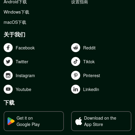
Android下载
设置指南
Windows下载
macOS下载
关于我们
Facebook
Reddit
Twitter
Tiktok
Instagram
Pinterest
Youtube
Linkedln
下载
Get it on
Download on the
Google Play
App Store