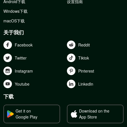
Android下载
设置指南
Windows下载
macOS下载
关于我们
Facebook
Reddit
Twitter
Tiktok
Instagram
Pinterest
Youtube
Linkedln
下载
Get it on
Download on the
Google Play
App Store