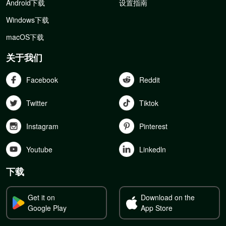
Android下载
设置指南
Windows下载
macOS下载
关于我们
Facebook
Reddit
Twitter
Tiktok
Instagram
Pinterest
Youtube
Linkedln
下载
Get it on
Download on the
Google Play
App Store