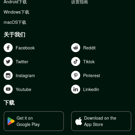
Android下载
设置指南
Windows下载
macOS下载
关于我们
Facebook
Reddit
Twitter
Tiktok
Instagram
Pinterest
Youtube
Linkedln
下载
Get it on
Download on the
Google Play
App Store