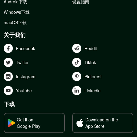
Android下载
设置指南
Windows下载
macOS下载
关于我们
Facebook
Reddit
Twitter
Tiktok
Instagram
Pinterest
Youtube
Linkedln
下载
Get it on
Download on the
Google Play
App Store