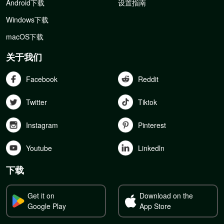
Android下载
设置指南
Windows下载
macOS下载
关于我们
Facebook
Reddit
Twitter
Tiktok
Instagram
Pinterest
Youtube
Linkedln
下载
Get it on
Download on the
Google Play
App Store