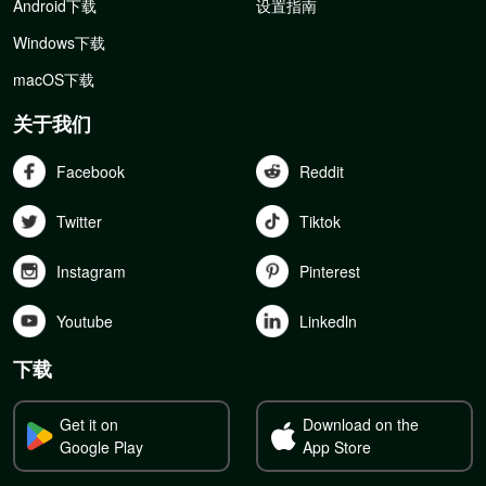
Android下载
设置指南
Windows下载
macOS下载
关于我们
Facebook
Reddit
Twitter
Tiktok
Instagram
Pinterest
Youtube
Linkedln
下载
Get it on
Download on the
Google Play
App Store