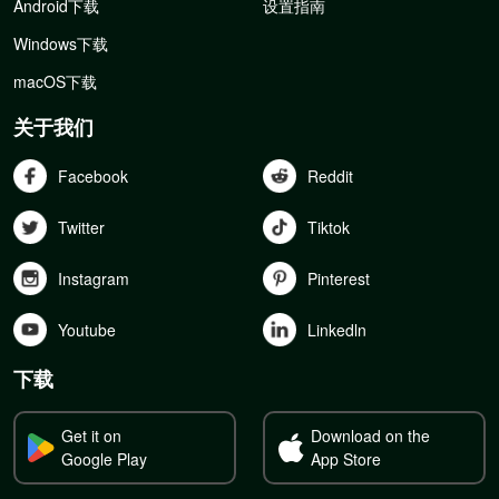
Android下载
设置指南
Windows下载
macOS下载
关于我们
Facebook
Reddit
Twitter
Tiktok
Instagram
Pinterest
Youtube
Linkedln
下载
Get it on
Download on the
Google Play
App Store