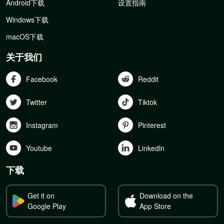
Android下载
设置指南
Windows下载
macOS下载
关于我们
Facebook
Reddit
Twitter
Tiktok
Instagram
Pinterest
Youtube
Linkedln
下载
Get it on
Download on the
Google Play
App Store