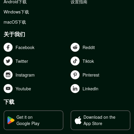
Android下载
设置指南
Windows下载
macOS下载
关于我们
Facebook
Reddit
Twitter
Tiktok
Instagram
Pinterest
Youtube
Linkedln
下载
Get it on
Download on the
Google Play
App Store