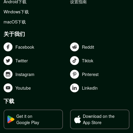
Android下载
设置指南
Windows下载
macOS下载
关于我们
Facebook
Reddit
Twitter
Tiktok
Instagram
Pinterest
Youtube
Linkedln
下载
Get it on
Download on the
Google Play
App Store