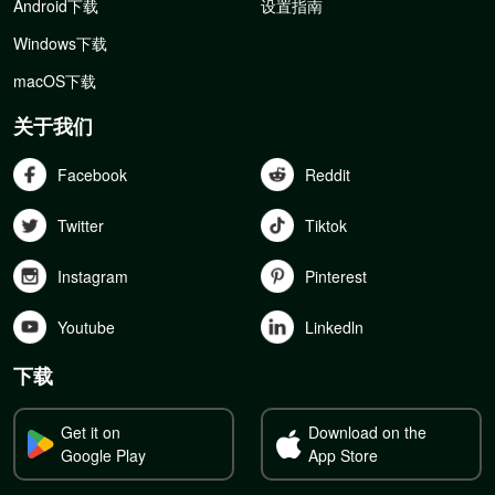
Android下载
设置指南
Windows下载
macOS下载
关于我们
Facebook
Reddit
Twitter
Tiktok
Instagram
Pinterest
Youtube
Linkedln
下载
Get it on
Download on the
Google Play
App Store