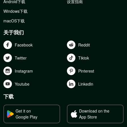
Android下载
设置指南
Windows下载
macOS下载
关于我们
Facebook
Reddit
Twitter
Tiktok
Instagram
Pinterest
Youtube
Linkedln
下载
Get it on
Download on the
Google Play
App Store