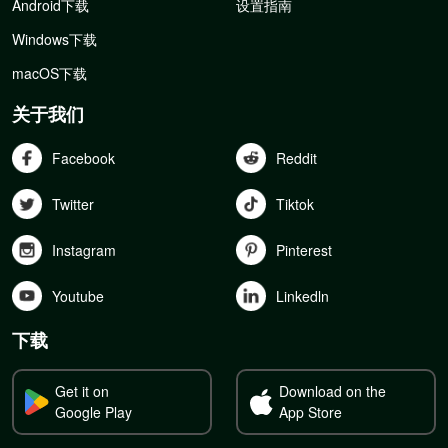
Android下载
设置指南
Windows下载
macOS下载
关于我们
Facebook
Reddit
Twitter
Tiktok
Instagram
Pinterest
Youtube
Linkedln
下载
Get it on
Download on the
Google Play
App Store