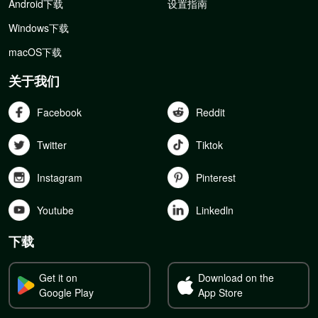
Android下载
设置指南
Windows下载
macOS下载
关于我们
Facebook
Reddit
Twitter
Tiktok
Instagram
Pinterest
Youtube
Linkedln
下载
Get it on
Download on the
Google Play
App Store