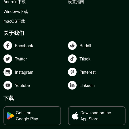
Android下载
设置指南
Windows下载
macOS下载
关于我们
Facebook
Reddit
Twitter
Tiktok
Instagram
Pinterest
Youtube
Linkedln
下载
Get it on
Download on the
Google Play
App Store