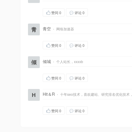
赞同
0
评论 0
青
青空
·
网络加速器
赞同
0
评论 0
倾
倾城
·
个人站长，xxxxb
赞同
0
评论 0
H
Hit＆R
·
十年seo技术，喜欢建站、研究排名优化技术
赞同
0
评论 0