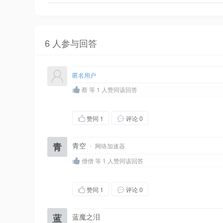
6 人参与回答
匿名用户
蔡 等 1 人赞同该回答
赞同
1
评论 0
青
青空
·
网络加速器
僧僧 等 1 人赞同该回答
赞同
1
评论 0
蓝
蓝魔之泪