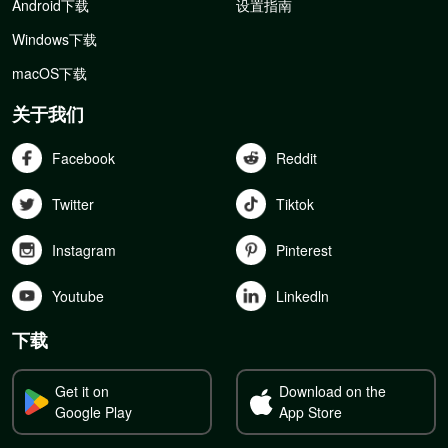
Android下载
设置指南
Windows下载
macOS下载
关于我们
Facebook
Reddit
Twitter
Tiktok
Instagram
Pinterest
Youtube
Linkedln
下载
Get it on
Download on the
Google Play
App Store