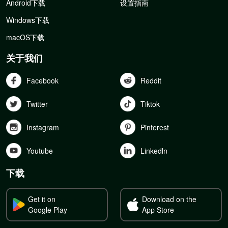
Android下载
设置指南
Windows下载
macOS下载
关于我们
Facebook
Reddit
Twitter
Tiktok
Instagram
Pinterest
Youtube
Linkedln
下载
Get it on
Download on the
Google Play
App Store