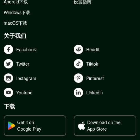
Android下载
设置指南
Windows下载
macOS下载
关于我们
Facebook
Reddit
Twitter
Tiktok
Instagram
Pinterest
Youtube
Linkedln
下载
Get it on
Download on the
Google Play
App Store