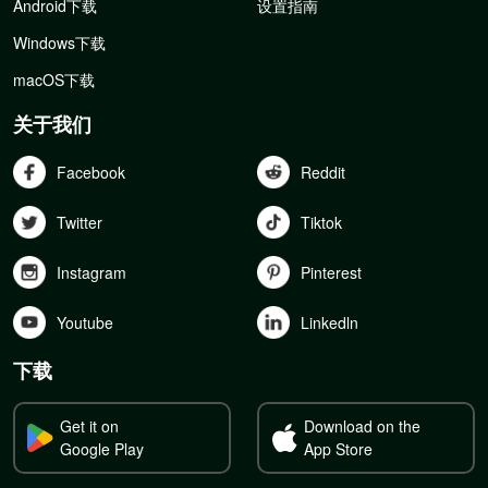
Android下载
设置指南
Windows下载
macOS下载
关于我们
Facebook
Reddit
Twitter
Tiktok
Instagram
Pinterest
Youtube
Linkedln
下载
Get it on
Download on the
Google Play
App Store