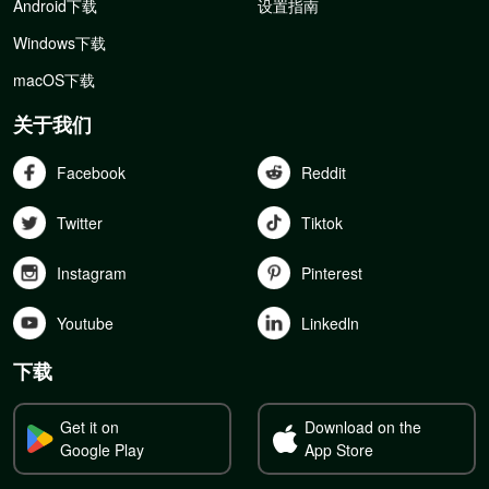
Android下载
设置指南
Windows下载
macOS下载
关于我们
Facebook
Reddit
Twitter
Tiktok
Instagram
Pinterest
Youtube
Linkedln
下载
Get it on
Download on the
Google Play
App Store