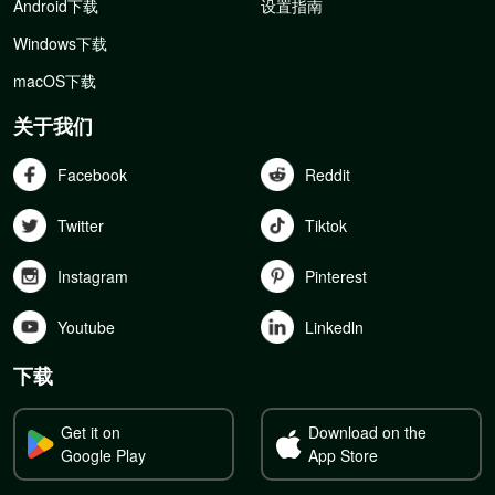
Android下载
设置指南
Windows下载
macOS下载
关于我们
Facebook
Reddit
Twitter
Tiktok
Instagram
Pinterest
Youtube
Linkedln
下载
Get it on
Download on the
Google Play
App Store