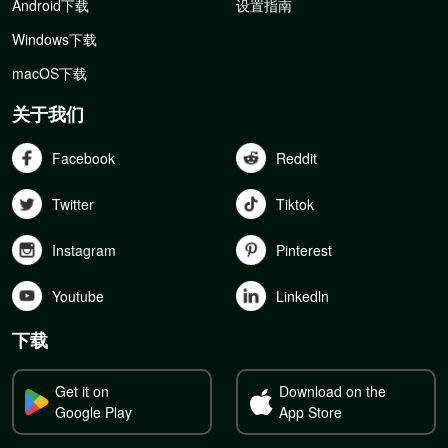
Android下载
设置指南
Windows下载
macOS下载
关于我们
Facebook
Reddit
Twitter
Tiktok
Instagram
Pinterest
Youtube
Linkedln
下载
Get it on
Download on the
Google Play
App Store