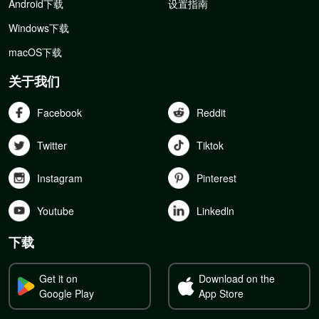
Android下载
设置指南
Windows下载
macOS下载
关于我们
Facebook
Reddit
Twitter
Tiktok
Instagram
Pinterest
Youtube
Linkedln
下载
Get it on
Download on the
Google Play
App Store