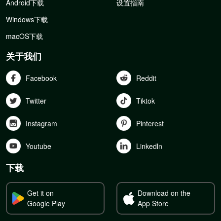
Android下载
设置指南
Windows下载
macOS下载
关于我们
Facebook
Reddit
Twitter
Tiktok
Instagram
Pinterest
Youtube
Linkedln
下载
Get it on
Download on the
Google Play
App Store