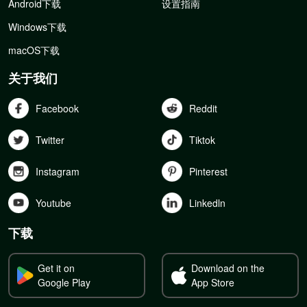
Android下载
设置指南
Windows下载
macOS下载
关于我们
Facebook
Reddit
Twitter
Tiktok
Instagram
Pinterest
Youtube
Linkedln
下载
Get it on
Download on the
Google Play
App Store