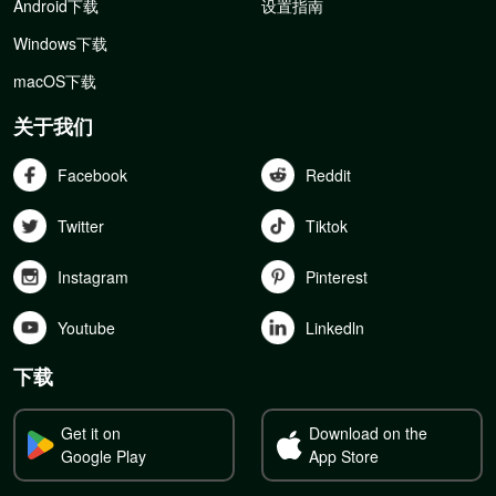
Android下载
设置指南
Windows下载
macOS下载
关于我们
Facebook
Reddit
Twitter
Tiktok
Instagram
Pinterest
Youtube
Linkedln
下载
Get it on
Download on the
Google Play
App Store