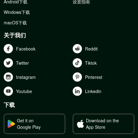
Android下载
设置指南
Windows下载
macOS下载
关于我们
Facebook
Reddit
Twitter
Tiktok
Instagram
Pinterest
Youtube
Linkedln
下载
Get it on
Download on the
Google Play
App Store