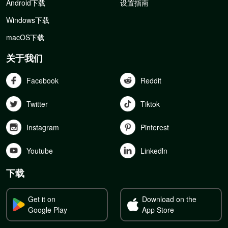
Android下载
设置指南
Windows下载
macOS下载
关于我们
Facebook
Reddit
Twitter
Tiktok
Instagram
Pinterest
Youtube
Linkedln
下载
Get it on
Download on the
Google Play
App Store