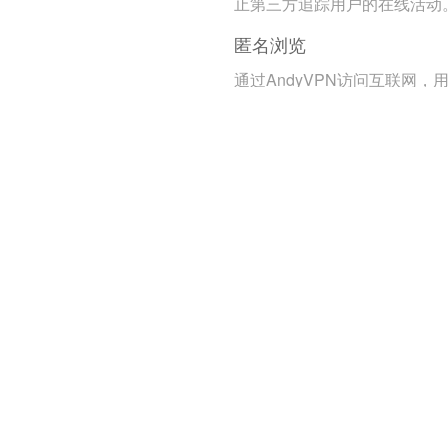
止第三方追踪用户的在线活动
匿名浏览
通过AndyVPN访问互联网，
的真实身份和位置信息得到保
护。
远程办公支持
安全的企业网络访问
员工可以通过VPN安全地访问
业内部资源，确保数据的机密
和完整性。
统一管理
企业可以通过VPN统一管理和
控员工的远程访问，提高安全