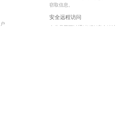
。
窃取信息。
安全远程访问
用户
企业员工可以通过VPN安全地访
问公司内部网络资源，无需担心
数据泄露。
跨区域办公
全球资源访问
企
允许跨国公司在全球范围内统一
性
访问和共享资源，支持跨区域协
作。
多国办公灵活性
监
员工可以在不同国家或地区灵活
性
办公，而不受地域限制。