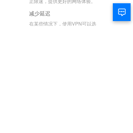
止限速，提供更好的网络体验。
减少延迟
在某些情况下，使用VPN可以选
择更快的服务器路径，减少延
迟，提高网速。
游戏和娱乐
访问游戏服务器
通过VPN可以访问不同地区的游
戏服务器，享受更多游戏内容和
更低的延迟。
解锁流媒体内容
用户可以访问不同国家的流媒体
库，观看更多的电影和电视剧。