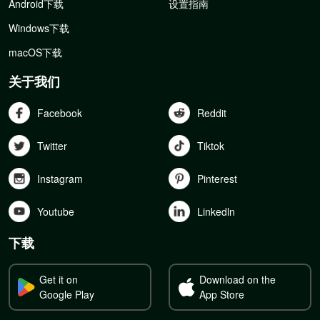
Android下载
设置指南
Windows下载
macOS下载
关于我们
Facebook
Reddit
Twitter
Tiktok
Instagram
Pinterest
Youtube
Linkedln
下载
Get it on
Download on the
Google Play
App Store