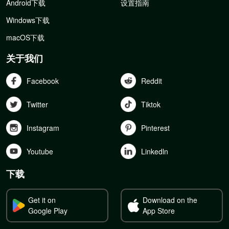
Android下载
设置指南
Windows下载
macOS下载
关于我们
Facebook
Reddit
Twitter
Tiktok
Instagram
Pinterest
Youtube
Linkedln
下载
Get it on
Download on the
Google Play
App Store