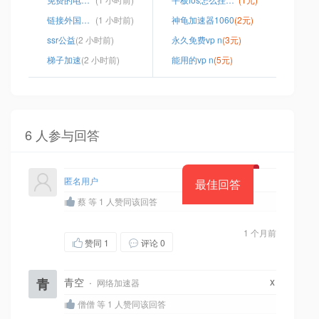
链接外国网站浏览器
(1 小时前)
神龟加速器1060
(2元)
ssr公益
(2 小时前)
永久免费vp n
(3元)
梯子加速
(2 小时前)
能用的vp n
(5元)
6 人参与回答
匿名用户
最佳回答
蔡 等 1 人赞同该回答
1 个月前
赞同
1
评论 0
x
青
青空
·
网络加速器
僧僧 等 1 人赞同该回答