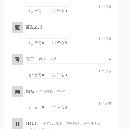
1 个月前
赞同
1
评论 0
蓝
蓝魔之泪
1 个月前
赞同
0
评论 0
x
青
青空
·
网络加速器
1 个月前
赞同
0
评论 0
倾
倾城
·
个人站长，xxxxb
1 个月前
赞同
0
评论 0
H
Hit＆R
·
十年seo技术，喜欢建站、研究排名优