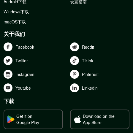
Android下载
设置指南
Windows下载
macOS下载
关于我们
Facebook
Reddit
Twitter
Tiktok
Instagram
Pinterest
Youtube
Linkedln
下载
Get it on
Download on the
Google Play
App Store