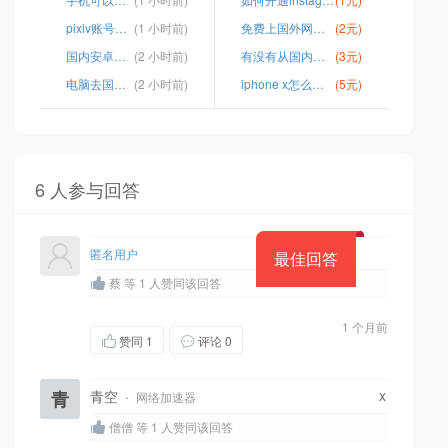
pixiv账号密码分享2023
(1 小时前)
免费上国外网站加速器
(2元)
国内安卓怎么用ins
(2 小时前)
有没有从国内翻到国外的软件
(3元)
电脑去国外网站加速软件
(2 小时前)
iphone x怎么上推特
(5元)
6 人参与回答
匿名用户
最佳回答
蔡 等 1 人赞同该回答
1 个月前
赞同
1
评论 0
x
青
青空
·
网络加速器
僧僧 等 1 人赞同该回答