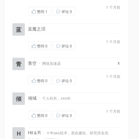
1 个月前
赞同
1
评论 0
蓝
蓝魔之泪
1 个月前
赞同
0
评论 0
x
青
青空
·
网络加速器
1 个月前
赞同
0
评论 0
倾
倾城
·
个人站长，xxxxb
1 个月前
赞同
0
评论 0
H
Hit＆R
·
十年seo技术，喜欢建站、研究排名优