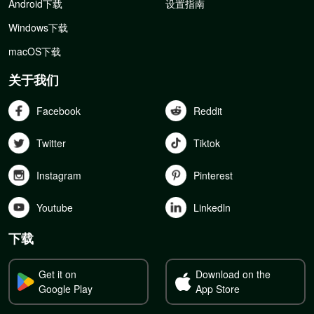
Android下载
设置指南
Windows下载
macOS下载
关于我们
Facebook
Reddit
Twitter
Tiktok
Instagram
Pinterest
Youtube
Linkedln
下载
Get it on
Download on the
Google Play
App Store