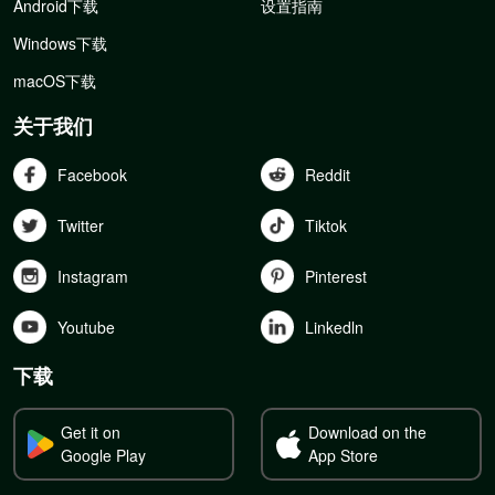
Android下载
设置指南
Windows下载
macOS下载
关于我们
Facebook
Reddit
Twitter
Tiktok
Instagram
Pinterest
Youtube
Linkedln
下载
Get it on
Download on the
Google Play
App Store