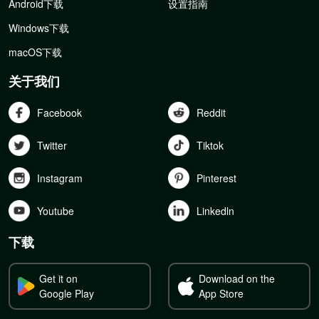
Android下载
设置指南
Windows下载
macOS下载
关于我们
Facebook
Reddit
Twitter
Tiktok
Instagram
Pinterest
Youtube
Linkedln
下载
Get it on
Download on the
Google Play
App Store