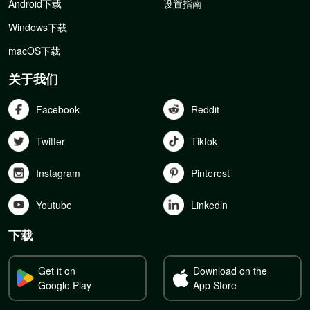
Android下载
设置指南
Windows下载
macOS下载
关于我们
Facebook
Reddit
Twitter
Tiktok
Instagram
Pinterest
Youtube
Linkedln
下载
Get it on
Download on the
Google Play
App Store