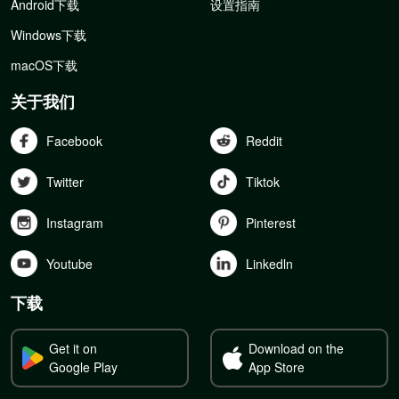
Android下载
设置指南
Windows下载
macOS下载
关于我们
Facebook
Reddit
Twitter
Tiktok
Instagram
Pinterest
Youtube
Linkedln
下载
Get it on
Download on the
Google Play
App Store