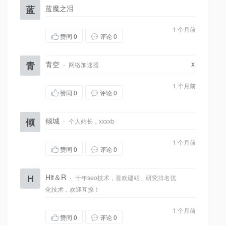
蓝
蓝魔之泪
1 个月前
赞同
0
评论 0
x
青
青空
·
网络加速器
1 个月前
赞同
0
评论 0
倾
倾城
·
个人站长，xxxxb
1 个月前
赞同
0
评论 0
H
Hit＆R
·
十年seo技术，喜欢建站、研究排名优
化技术，欢迎互撩！
1 个月前
赞同
0
评论 0