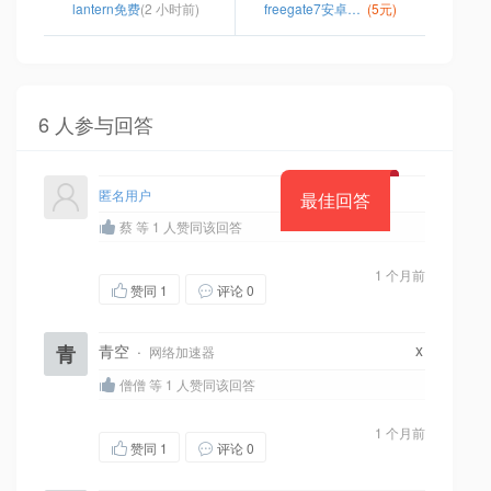
lantern免费
(2 小时前)
freegate7安卓apk
(5元)
6 人参与回答
匿名用户
最佳回答
蔡 等 1 人赞同该回答
1 个月前
赞同
1
评论 0
x
青
青空
·
网络加速器
僧僧 等 1 人赞同该回答
1 个月前
赞同
1
评论 0