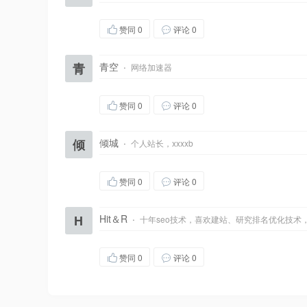
赞同
0
评论 0
青
青空
·
网络加速器
赞同
0
评论 0
倾
倾城
·
个人站长，xxxxb
赞同
0
评论 0
H
Hit＆R
·
十年seo技术，喜欢建站、研究排名优化技术
赞同
0
评论 0