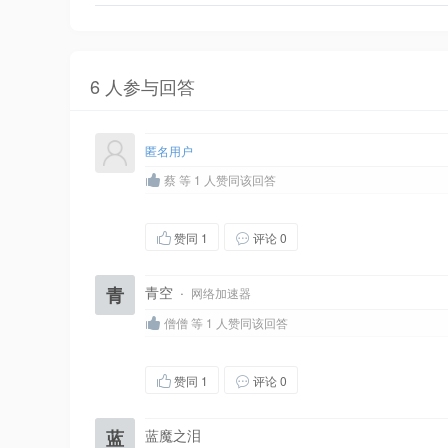
6 人参与回答
匿名用户
蔡 等 1 人赞同该回答
赞同
1
评论 0
青
青空
·
网络加速器
僧僧 等 1 人赞同该回答
赞同
1
评论 0
蓝
蓝魔之泪