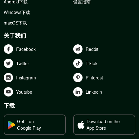
Android下载
设置指南
Windows下载
macOS下载
关于我们
Facebook
Reddit
Twitter
Tiktok
Instagram
Pinterest
Youtube
Linkedln
下载
Get it on
Download on the
Google Play
App Store